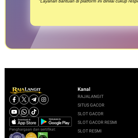
“Layanan bantuan di platform ini dinilai cukup re
Kanal
RAJALANGIT
SITUS GACOR
SLOT GACOR
SLOT GACOR RESMI
Penghargaan dan sertifikat:
SLOT RESMI