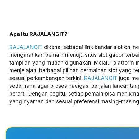
Apa Itu RAJALANGIT?
RAJALANGIT
dikenal sebagai link bandar slot onlin
mengarahkan pemain menuju situs slot gacor terb
tampilan yang mudah digunakan. Melalui platform i
menjelajahi berbagai pilihan permainan slot yang te
sesuai perkembangan terkini.
RAJALANGIT
juga me
sederhana agar proses navigasi berjalan lancar ta
berarti. Dengan begitu, setiap pemain bisa menikma
yang nyaman dan sesuai preferensi masing-masing